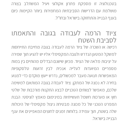
בטכנולוגיה זו מספקת פתרון אקולוגי ויעיל המשתלב בצורה
מושלמת עם הדרישות הסביבתיות המחמירות ביותר הקיימות כיום
בענף הבנייה והתחזוקה בישראל ובחו"ל.
ציוד הרמה לעבודה בגובה והתאמתו
לסביבת השטח
רכישה או השכרה של ציוד הרמה לעבודה בגובה מחייבת התייחסות
למשקל המטען הנדרש ולגובה המקסימלי אליו יש להגיע תוך שמירה
על יציבות מלאה של הציוד. מכיוון שישנם הבדלים מהותיים בין במות
מספריים המיועדות לעלייה אנכית לבין זרועות טלסקופיות
המאפשרות תנועה מעבר למכשולים, נדרש ייעוץ מוקדם כדי למנוע
בחירה לא נכונה של המתקן. ציוד לעבודה בגובה המותאם למשימה
שלכם, מאפשר לצוותים הטכניים לבצע התקנות מורכבות של שלטי
חוץ או מערכות חשמל תעשייתיות במינימום מאמץ לוגיסטי. הבנת
המפרט הטכני של כל מכונה מבטיחה ניצול מקסימלי של היכולות
שלה בשטח, תוך עמידה בלוחות זמנים לחוצים המאפיינים את ענף
הבנייה בישראל.