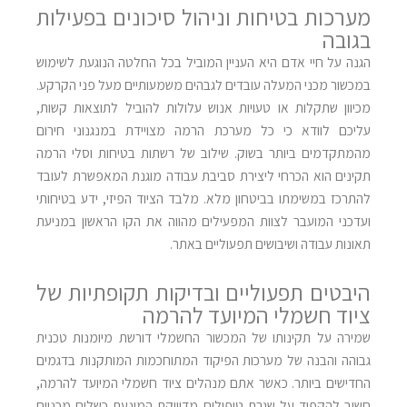
מערכות בטיחות וניהול סיכונים בפעילות
בגובה
הגנה על חיי אדם היא העניין המוביל בכל החלטה הנוגעת לשימוש
במכשור מכני המעלה עובדים לגבהים משמעותיים מעל פני הקרקע.
מכיוון שתקלות או טעויות אנוש עלולות להוביל לתוצאות קשות,
עליכם לוודא כי כל מערכת הרמה מצויידת במנגנוני חירום
מהמתקדמים ביותר בשוק. שילוב של רשתות בטיחות וסלי הרמה
תקינים הוא הכרחי ליצירת סביבת עבודה מוגנת המאפשרת לעובד
להתרכז במשימתו בביטחון מלא. מלבד הציוד הפיזי, ידע בטיחותי
ועדכני המועבר לצוות המפעילים מהווה את הקו הראשון במניעת
תאונות עבודה ושיבושים תפעוליים באתר.
היבטים תפעוליים ובדיקות תקופתיות של
ציוד חשמלי המיועד להרמה
שמירה על תקינותו של המכשור החשמלי דורשת מיומנות טכנית
גבוהה והבנה של מערכות הפיקוד המתוחכמות המותקנות בדגמים
החדישים ביותר. כאשר אתם מנהלים ציוד חשמלי המיועד להרמה,
חשוב להקפיד על שגרת טיפולים מדוייקת המונעת כשלים מכניים