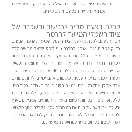
אימות כיול של מערכות השליטה המרחוק המאפשרות
תמרון מדוייק של הבמה בחללים סגורים.
קבלת הצעת מחיר לרכישה והשכרה של
ציוד חשמלי המיועד להרמה
אם החלטתם לקנות או לשכור ציוד חשמלי המיועד להרמה, הגעתם
בדיוק למקום הנכון! אנחנו בחברת ג'יני ליפט ישראל מביאים לכם
ניסיון של למעלה מ-20 שנה באספקת המכשור המתקדם ביותר
לעבודה בגובה ולהרמה של ציוד ועובדים לכל תחומי התעשייה
והבנייה. מכיוון שהחברה מפעילה כ-40 עובדים מיומנים ובעלי
הכשרה למתן בדיקות טכניות מקיפות, אתם יכולים להיות בטוחים
שכל מתקן שתקבלו יהיה במצב הטוב ביותר לעבודה בטיחותית.
אנחנו מציעים למכירה ולהשכרה במות הרמה, מלגזות, זרועות
טלסקופיות וציוד בטיחות המיוצרים על ידי המותגים המובילים בארץ
ובעולם. צרו קשר עוד היום עם המומחים שלנו לקבלת ייעוץ מקצועי
ולהזמנת ציוד חשמלי לעבודות בגובה שיעניק לכם את הביצועים
המדוייקים והבטוחים ביותר לפרוייקט הבא שלכם.