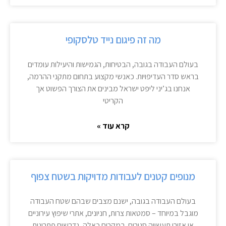
מה זה פיגום נייד טלסקופי
בעולם העבודה בגובה, הבטיחות, הגמישות והיעילות עומדים
בראש סדר העדיפויות. כאנשי מקצוע בתחום מתקני ההרמה,
אנחנו בג’יני ליפט ישראל מבינים את הצורך הפשוט אך
הקריטי
קרא עוד »
מנופים קטנים לעבודות מדויקות בשטח צפוף
בעולם העבודה בגובה, ישנם מצבים שבהם שטח העבודה
מוגבל במיוחד – סמטאות צרות, חניונים, אתרי שיפוץ עירוניים
או אזורי תעשייה סגורים. במקרים כאלה, נדרשים פתרונות