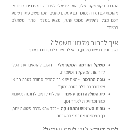
המבנה הקומפקטי שלו, הוא אידיאלי לעבודה במעברים צרים או
מקומות עם תקרה נמוכה. גם עסקים קטנים, שמחפשים פתרון שינוע
חכם מבלי להשקיע סכומי עתק, ימצאו במלגזון פתרון משתלם
במיוחד
.
איך לבחור מלגזון חשמלי
?
כשבוחנים רכישת מלגזון, כדאי להתייחס לנקודות הבאות
:
משקל ההרמה המקסימלי
–
חשוב להתאים את הכלי
לדרישות המשקל היומיומיות
.
גובה ההרמה
–
האם יש צורך להרים סחורה לגובה רב או
שמדובר בהובלה בגובה נמוך
?
סוג הסוללה וזמן טעינה
–
סוללות ליתיום לדוגמה נטענות
מהר ומחזיקות לאורך זמן
.
נוחות השימוש והתחזוקה
–
ככל שהמערכת פשוטה יותר,
כך תצמצמו את זמני ההשבתה
.
למה דווקא ג׳יני ליפט ישראל
?