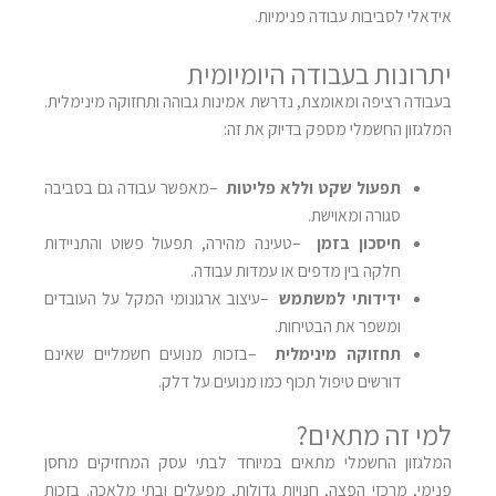
אידאלי לסביבות עבודה פנימיות
.
יתרונות בעבודה היומיומית
בעבודה רציפה ומאומצת, נדרשת אמינות גבוהה ותחזוקה מינימלית.
המלגזון החשמלי מספק בדיוק את זה
:
תפעול שקט וללא פליטות
–
מאפשר עבודה גם בסביבה
סגורה ומאוישת
.
חיסכון בזמן
–
טעינה מהירה, תפעול פשוט והתניידות
חלקה בין מדפים או עמדות עבודה
.
ידידותי למשתמש
–
עיצוב ארגונומי המקל על העובדים
ומשפר את הבטיחות
.
תחזוקה מינימלית
–
בזכות מנועים חשמליים שאינם
דורשים טיפול תכוף כמו מנועים על דלק
.
למי זה מתאים
?
המלגזון החשמלי מתאים במיוחד לבתי עסק המחזיקים מחסן
פנימי, מרכזי הפצה, חנויות גדולות, מפעלים ובתי מלאכה. בזכות