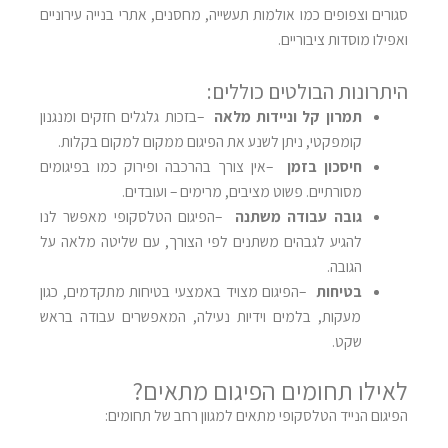
סגורים וצפופים כמו אולמות תעשייה, מחסנים, אתרי בנייה עירוניים
ואפילו מוסדות ציבוריים
.
היתרונות הבולטים כוללים
:
תמרון קל וניידות מלאה
–
בזכות גלגלים חזקים ומנגנון
קומפקטי, ניתן לשנע את הפיגום ממקום למקום בקלות
.
חיסכון בזמן
–
אין צורך בהרכבה ופירוק כמו בפיגומים
מסורתיים. פשוט מציבים, מרימים – ועובדים
.
גובה עבודה משתנה
–
הפיגום הטלסקופי מאפשר לנו
להגיע לגבהים משתנים לפי הצורך, עם שליטה מלאה על
הגובה
.
בטיחות
–
הפיגום מצויד באמצעי בטיחות מתקדמים, כגון
מעקות, בלמים וידיות נעילה, המאפשרים עבודה בראש
שקט
.
לאילו תחומים הפיגום מתאים
?
הפיגום הנייד הטלסקופי מתאים למגוון רחב של תחומים
: