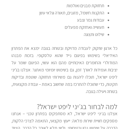
תחזוקת מבנים ואולמות
התקנות חשמל, מזגנים, תאורה וגלאי עשן
עבודות גמר וצבע
תעשייה ואחזקת מפעלים
שילוט ותצוגה
כל ארגון שזקוק לעבודה מדויקת ובטוחה בגובה ימצא את הפתרון
האידיאלי בשימוש בפיגום נייד שהוא טלסקופי
.
בזכות מבנהו
המודולרי והחומרים האיכותיים מהם הוא עשוי, הפיגום שומר על
יציבות ועמידות לאורך זמן, גם בשימוש יומיומי מאתגר. אצלנו בג'יני
ליפט ישראל, תוכלו ליהנות גם משירותי תחזוקה שוטפת ובדיקות
תקינות, כדי שתוכלו להתרכז במה שחשוב באמת – עבודה מקצועית,
בטוחה ויעילה בגובה
.
למה לבחור בג׳יני ליפט ישראל
?
אצלנו בג׳יני ליפט ישראל, לא מסתפקים בפתרון טכני – אנחנו
מספקים חוויית שירות מלאה: ייעוץ מקצועי, התאמה לצרכי הלקוח,
הדרכה על שימוש נכון ובטיחותי, וליווי מלא לאורך כל הדרך. הציוד