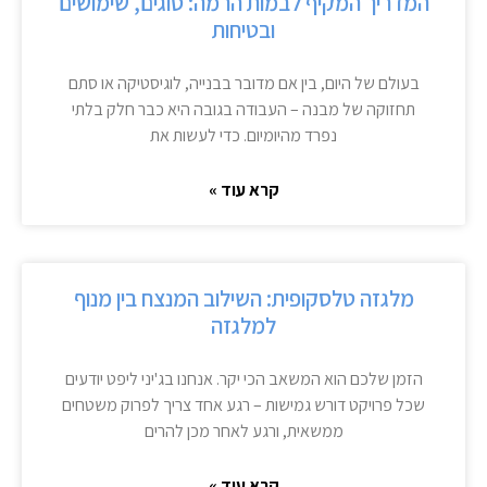
המדריך המקיף לבמות הרמה: סוגים, שימושים
ובטיחות
בעולם של היום, בין אם מדובר בבנייה, לוגיסטיקה או סתם
תחזוקה של מבנה – העבודה בגובה היא כבר חלק בלתי
נפרד מהיומיום. כדי לעשות את
קרא עוד »
מלגזה טלסקופית: השילוב המנצח בין מנוף
למלגזה
הזמן שלכם הוא המשאב הכי יקר. אנחנו בג'יני ליפט יודעים
שכל פרויקט דורש גמישות – רגע אחד צריך לפרוק משטחים
ממשאית, ורגע לאחר מכן להרים
קרא עוד »