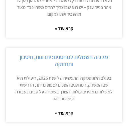
בעולם העבודה המודרני, כמעט בכל אתר – ממחסן קטן ועד
אתר בנייה ענק – יש רגע שבו צריך להרים משהו כבד מאוד
ולהעביר אותו למקום
קרא עוד »
מלגזה חשמלית למחסנים: יתרונות, חיסכון
ותחזוקה
בעולם הלוגיסטיקה והתעשייה של שנת 2026, היעילות היא
שם המשחק. המחסנים הופכים לצפופים יותר, הדרישות
למשלוחים מהירים עולות, והצורך בשמירה על סביבת עבודה
נעימה ובריאה
קרא עוד »