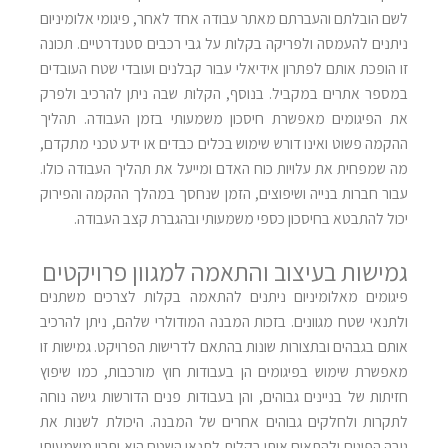
לשם הובלתם והעברתם מאתר עבודה אחד לאחר, פיגומי אלומיניום
ניתנים להעמסה ולפריקה בקלות על גבי רכבים סטנדרטיים. תכונה
זו הופכת אותם לפתרון אידיאלי עבור קבלנים ועובדי שטח העובדים
במספר אתרים במקביל. בנוסף, הקלות שבה ניתן להרכיב ולפרק
את הפיגומים מאפשרת חיסכון משמעותי בזמן העבודה. תהליך
ההקמה פשוט ואינו דורש שימוש בכלים כבדים או ידע טכני מתקדם,
מה שמפחית את עלויות כוח האדם ומייעל את תהליך העבודה כולו.
עבור חברות בנייה ושיפוצים, הזמן שנחסך במהלך ההקמה והפירוק
יכול להתבטא בחיסכון כספי משמעותי ובהגברת קצב העבודה.
גמישות בעיצוב והתאמה למגוון פרויקטים
פיגומים מאלומיניום ניתנים להתאמה בקלות לצרכים משתנים
ולתנאי שטח מגוונים. בזכות המבנה המודולרי שלהם, ניתן להרכיב
אותם בגבהים ובתצורות שונות בהתאם לדרישות הפרויקט. גמישות זו
מאפשרת שימוש בפיגומים הן בעבודות חוץ מורכבות, כמו שיפוץ
חזיתות של בניינים גבוהים, והן בעבודות פנים הדורשות גישה נוחה
לתקרות ולחלקים גבוהים אחרים של המבנה. היכולת לשנות את
גובה הפיגום ולהתאים אותו בקלות לתנאי השטח היא יתרון משמעותי