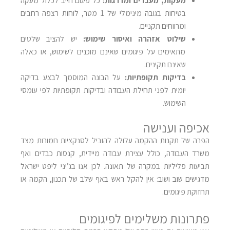
מעקות, מעברים ומדרגות
:
כל פיגום חייב לכלול מעקה
בטיחות בגובה מינימלי של 1 מטר, לוחות רצפה רחבים
ומרווחים תקניים
.
שילוט אזהרה ואיסור שימוש
:
יש להציב שלטים
מתאימים על פיגומים שאינם מוכנים לשימוש, או כאלה
שאינם תקינים
.
בדיקות תקופתיות
:
על הבונה המוסמך לבצע בדיקה
יומית לפני תחילת העבודה ובדיקות תקופתיות לפי עומסי
השימוש
.
אכיפה וענישה
הפרה של תקנות ההקמה עלולה להוביל לסנקציות חמורות מצד
משרד העבודה, כולל עצירת עבודה מיידית, קנסות כבדים ואף
תביעות פליליות במקרה של תאונה. לכן אנו בג’יני ליפט ישראל
מדגישים שוב ושוב: אין להקל ראש באף שלב של תכנון, הקמה או
תחזוקת פיגומים
.
פתרונות משלימים לפיגומים