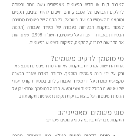
למבנה קיים או חדש. הפיגומים מאפשרים גישה נוחה ובטוחה
לחלקים הגבוהים של המבנה, והם חייבים להיות יציבים, תקניים
ומותאמים לשימוש המיועד. בישראל, כל הקמה של פיגומים מחויבת
לעמוד בתקנות הבטיחות בעבודה של משרד העבודה (תקנות
הבטיחות בעבודה – עבודה על פיגומים, התשנ”ח-1998), שמפרטות
את הדרישות למבנה, להקמה, לפיקוח ולשימוש בפיגומים
.
מי מוסמך להקים פיגומים
?
אחת הדרישות המרכזיות בתקנות היא שהקמת הפיגומים תתבצע אך
ורק על ידי בונה פיגומים מוסמך. מדובר באדם שעבר הכשרה
מקצועית מוכרת על ידי משרד העבודה, לרוב במסגרת קורס ייעודי
של 80 שעות הכולל לימוד עיוני ומעשי. הבונה המוסמך אחראי הן על
הקמת הפיגום והן על ביצוע בדיקות תקינות ראשוניות ותקופתיות
.
סוגי פיגומים ומאפייניהם
התקנות מבדילות בין כמה סוגי פיגומים עיקריים
:
פיגום זקפים (פיגום רגיל)
:
בנוי מצינורות מתכת