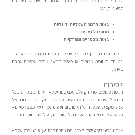
אנו מציעים גם מגוון רחב של מתקני הרמה חלופיים או משלימים
לפיגומים, כגון
:
במות הרמה חשמליות ודיזליות
מנופי סל ניידים
במות מספריים ומפרקיות
במקרים רבים, ניתן להחליף פיגומים מסורתיים בפתרונות אלה –
במיוחד באזורים צפופים או כאשר דרושה ניידות וגמישות גבוהה
באתר
.
לסיכום
הקמת פיגומים אינה רק שלב טכני בפרויקט – היא מרכיב קריטי בכל
הנוגע לבטיחות, אחריות מקצועית ועמידה בחוק. בחירה נכונה של
אנשי מקצוע, הקפדה על תקנות, ובחינה מתמדת של מצב הפיגום –
כל אלה יהפכו את אתר העבודה לבטוח יותר, יעיל יותר וחוקי יותר
.
אנחנו בג’יני ליפט ישראל מזמינים אתכם להתייעץ איתנו בכל שלב –