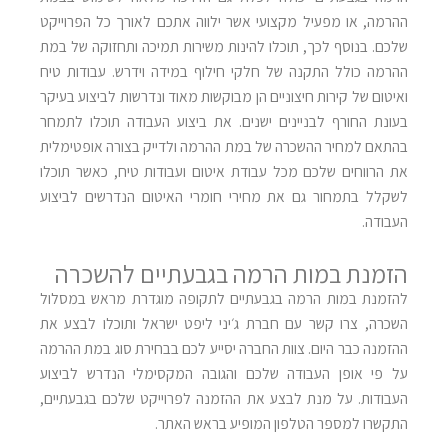
ההרמה, או מפעיל מקצועי אשר ילווה אתכם לאורך כל הפרוייקט
שלכם. בנוסף לכך, תוכלו להינות משירות תמיכה ותחזוקה של במת
ההרמה כולל התקנה של חלקי חילוף במידה וידרש. עבודות טיח
ואיטום של קירות חיצוניים הן מבוקשות מאוד ונדרשות לביצוע בעיקר
בעונת החורף לבניינים ישנים. את ביצוע העבודה תוכלו לתמחר
בהתאם למחיר ההשכרה של במת ההרמה ולדייק בצורה אופטימלית
את הרווחים שלכם מכל עבודת איטום ועבודות טיח, כאשר תוכלו
לשקלל בתמחור גם את מחירי חומרי האיטום הנדרשים לביצוע
העבודה.
הזמנת במות הרמה בגבעתיים להשכרה
להזמנת במות הרמה בגבעתיים לתקופה מוגדרת מראש במסלול
השכרה, צרו קשר עם חברת
ג׳יני ליפט ישראל
ותוכלו לבצע את
ההזמנה כבר היום. צוות החברה יסייע לכם בבחירת סוג במת ההרמה
על פי אופן העבודה שלכם והגובה המקסימלי הנדרש לביצוע
העבודות. על מנת לבצע את ההזמנה לפרוייקט שלכם בגבעתיים,
התקשרו למספר הטלפון המופיע בראש האתר.