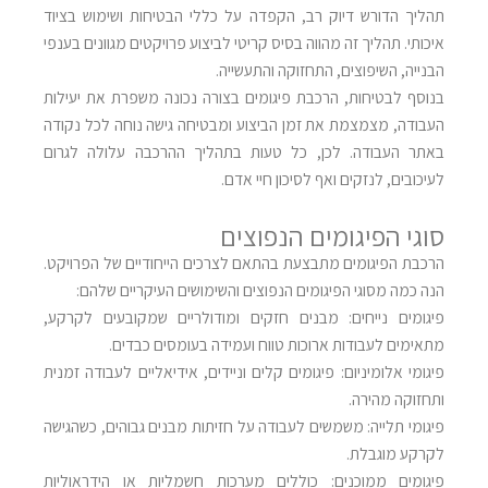
תהליך הדורש דיוק רב, הקפדה על כללי הבטיחות ושימוש בציוד
איכותי. תהליך זה מהווה בסיס קריטי לביצוע פרויקטים מגוונים בענפי
הבנייה, השיפוצים, התחזוקה והתעשייה.
בנוסף לבטיחות, הרכבת פיגומים בצורה נכונה משפרת את יעילות
העבודה, מצמצמת את זמן הביצוע ומבטיחה גישה נוחה לכל נקודה
באתר העבודה. לכן, כל טעות בתהליך ההרכבה עלולה לגרום
לעיכובים, לנזקים ואף לסיכון חיי אדם.
סוגי הפיגומים הנפוצים
הרכבת הפיגומים מתבצעת בהתאם לצרכים הייחודיים של הפרויקט.
הנה כמה מסוגי הפיגומים הנפוצים והשימושים העיקריים שלהם:
פיגומים נייחים: מבנים חזקים ומודולריים שמקובעים לקרקע,
מתאימים לעבודות ארוכות טווח ועמידה בעומסים כבדים.
פיגומי אלומיניום: פיגומים קלים וניידים, אידיאליים לעבודה זמנית
ותחזוקה מהירה.
פיגומי תלייה: משמשים לעבודה על חזיתות מבנים גבוהים, כשהגישה
לקרקע מוגבלת.
פיגומים ממוכנים: כוללים מערכות חשמליות או הידראוליות