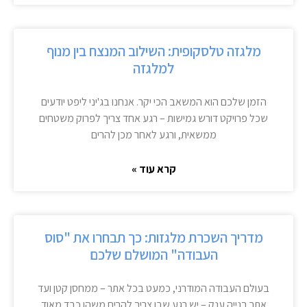
מלגזה טלסקופית: השילוב המנצח בין מנוף
למלגזה
הזמן שלכם הוא המשאב הכי יקר. אנחנו בג'יני ליפט יודעים
שכל פרויקט דורש גמישות – רגע אחד צריך לפרוק משטחים
ממשאית, ורגע לאחר מכן להרים
קרא עוד »
מדריך השכרת מלגזות: כך תבחרו את "סוס
העבודה" המושלם שלכם
בעולם העבודה המודרני, כמעט בכל אתר – ממחסן קטן ועד
אתר בנייה ענק – יש רגע שבו צריך להרים משהו כבד מאוד