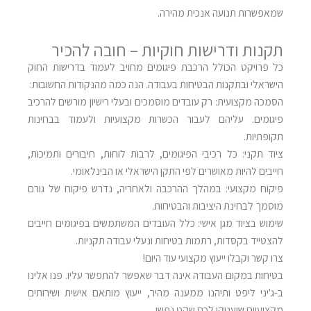
שמאפשרות תנועה אנכית מהירה.
תקנות ודרישות חוקיות – חובה להכיר
כל פרויקט הכולל הרכבת פיגומים מחויב לעמוד בדרישות החוק
הישראלי ובתקנות הבטיחות בעבודה. הנה כמה מהנקודות החשובות:
הסמכה מקצועית: רק עובדים מוסמכים ובעלי רישיון מורשים להרכיב
פיגומים. עליהם לעבור הכשרות מקצועיות ולעמוד בבחינות
תקופתיות.
ציוד תקני: כל רכיבי הפיגומים, לרבות לוחות, חיבורים ותמיכות,
חייבים להיות מאושרים לפי התקן הישראלי או הבינלאומי.
פיקוח מקצועי: במהלך ההרכבה ולאחריה, נדרש פיקוח של גורם
מוסמך לבחינת היציבות והבטיחות.
שימוש בציוד מגן אישי: כלל העובדים המשתמשים בפיגומים חייבים
להצטייד בקסדות, רתמות בטיחות ונעלי עבודה תקניות.
צרו קשר וקבלו ייעוץ מקצועי עוד היום!
בטיחות במקום העבודה אינה דבר שאפשר להתפשר עליו. פנו אלינו
ב-ג'יני ליפט ותיהנו ממענה מהיר, ייעוץ מותאם אישית ושירותים
מקצועיים שיעניקו לכם שקט נפשי.