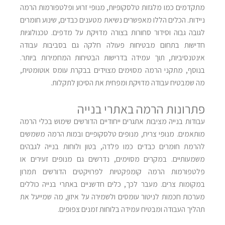
מתקדמים כמו מלגזות טלסקופיות, מנופי זרוע ופלטפורמות הרמה
ניידות. הכלים הללו מאפשרים נשיאת מטענים כבדים, שינוע חומרים
לגובה גבוה וסידור סחורות בצורה מדויקת על מדפים. טכנולוגיות
חדישות בתחום מבטיחות פעולה חלקה גם בסביבות עבודה
אינטנסיביות, תוך עמידה בדרישות הבטיחות המחמירות ביותר.
בנוסף, מתקני הרמה מסוימים מצוידים בבקרת עומס אוטומטית,
מה שמבטיח עבודה מדויקת ומפחית את הסיכון לתקלות
.
פתרונות הרמה באתרי בנייה
עבודות בנייה מציבות אתגרים ייחודיים הדורשים שימוש בכלי הרמה
מותאמים. מנופי צריח, מנופים טלסקופיים ובמות הרמה משמשים
להרמת חומרים כבדים כמו פלדה, בטון ולוחות בנייה לגבהים
משמעותיים. במקרים מסוימים, נדרשים גם מנופים זעירים או
פלטפורמות הרמה קומפקטיות לפרויקטים הדורשים תמרון
במקומות צרים. מעבר לכך, כלים חדשניים באתרי בנייה כוללים
מערכות חכמות לניטור עומסים ולשמירה על איזון, מה שמייעל את
תהליך העבודה ומבטיח עמידה בלוחות זמנים צפופים
.