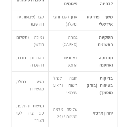
לבחינה
פיגומים
משך פרויקט
ארוך (שנה וחצי
קצר (שבועות עד
אידיאלי
ומעלה)
חודשים)
השקעה
גבוהה
נמוכה (תשלום
ראשונית
(CAPEX)
חודשי)
תחזוקה
באחריות
באחריות חברת
ואחסנה
הרוכש
ההשכרה
בדיקות
חובה לנהל
מגיע כחלק
בטיחות (בודק
רישום וביצוע
מהשירות
מוסמך)
עצמאי
גמישות והחלפת
שליטה מלאה
יתרון מרכזי
סוג ציוד לפי
וזמינות 24/7
הצורך