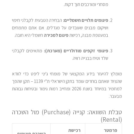
מסחרי ומורכבים תוך דקות.
פיגומים תלויים חשמליים:
הבחירה הטבעית לקבלני חיפוי
ושיקום מבנים שעובדים על מגדלים. אם אתם מתמחים
במעטפת מבנה, רכישת
פיגום למכירה
חשמלי היא חובה.
פיגומי זקפים מודולריים (מערכת):
מתאימים לקבלני
שלד וטיח בבנייה רוויה.
מומלץ להיעזר בידע המקצועי של מומחי ג'יני ליפט כדי לוודא
שהציוד שאתם בוחרים עומד בתקן הישראלי ת"י 1139 – תקן שהפך
למחמיר במיוחד בשנת 2026 ומחייב רמות גימור ובטיחות גבוהות
מבעבר.
טבלת השוואה: קנייה (Purchase) מול השכרה
(Rental)
פרמטר
רכישת
השכרת פיגומים