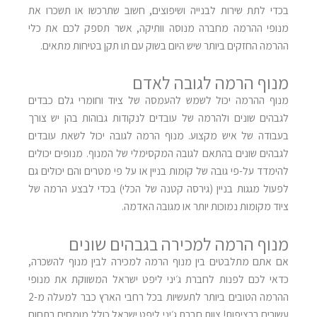
בכדי לתת שירות לבנייה ושיפוצים, חשוב שתרכשו או תשכרו את
מנופי ההרמה מחברה מנוסה וותיקה, אשר תספק לכם את כלי
ההרמה החזקים ביותר שיש היום בשוק עם תו תקן בטיחות מתאים.
מנוף הרמה לגובה לאדם
מנוף ההרמה יכול לשמש להעמסה של ציוד וחומרי גלם כבדים
לגבהים שונים ולהרמה של עובדים לנקודות גבוהות בהן יש צורך
בעבודה של איש מקצוע. מנוף הרמה לגובה יכול לשאת עובדים
לגבהים שונים בהתאם לגובה המקסימלי של המנוף. מנופים יכולים
להימדד על-פי גובה של קומות בניין או על פי מטרים והם יכולים גם
לפעול מגגות בניין (גירסה קטנה של הכלי) בכדי לבצע הרמה של
ציוד מקומות נמוכות יותר או מגובה האדמה.
מנוף הרמה למכירה בגבהים שונים
אם אתם מתלבטים בין מנוף הרמה למכירה לבין מנוף להשכרה,
כדאי לכם לפנות לחברת ג׳יני ליפט ישראל המשווקת את מנופי
ההרמה הטובים ביותר לתעשיות בכל רחבי הארץ כבר למעלה מ-2
עשורים ברציפות! צוות חברת ג׳יני ליפט ישראל כולל מומחים בתחום