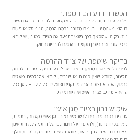
הכשרה וידע הם המפתח
על כל עובד בגובה לעבור הכשרה מקצועית ולהכיר היטב את הציוד
בו הוא משתמש – בין אם מדובר בבמת הרמה, מנוף סל או פיגום
נייד. רק מי שהוסמך לכך רשאי לתפעל את הציוד. כמו כן, יש לוודא
כי כל עובד עבר ריענון תקופתי בהתאם להנחיות החוק
.
בדיקה שוטפת של ציוד ההרמה
לפני כל שימוש במתקן הרמה, יש לבצע בדיקה יסודית: לבדוק
תקינות, לוודא שאין פגמים או שברים, לוודא שהבלמים פועלים
כראוי, ושכל אמצעי ההגנה מותקנים ופועלים. כל ליקוי – קטן ככל
שיהיה – מחייב עצירת השימוש ודיווח מיידי
.
שימוש נכון בציוד מגן אישי
עובדים בגובה מחויבים להשתמש בציוד מגן אישי (קסדות, רתמות,
נעלי בטיחות ועוד), ולהקפיד על חיבור נכון של הרתמה לנקודת עיגון
מאובטחת. הציוד צריך להיות מותאם אישית, מתוחזק היטב, ומוחלף
בעת בלאי או פגם
.