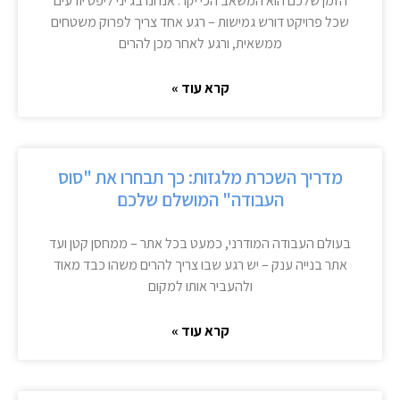
הזמן שלכם הוא המשאב הכי יקר. אנחנו בג'יני ליפט יודעים
שכל פרויקט דורש גמישות – רגע אחד צריך לפרוק משטחים
ממשאית, ורגע לאחר מכן להרים
קרא עוד »
מדריך השכרת מלגזות: כך תבחרו את "סוס
העבודה" המושלם שלכם
בעולם העבודה המודרני, כמעט בכל אתר – ממחסן קטן ועד
אתר בנייה ענק – יש רגע שבו צריך להרים משהו כבד מאוד
ולהעביר אותו למקום
קרא עוד »