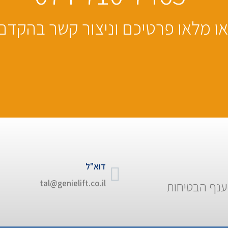
או מלאו פרטיכם וניצור קשר בהקדם
דוא"ל
tal@genielift.co.il
ענף הבטיחות