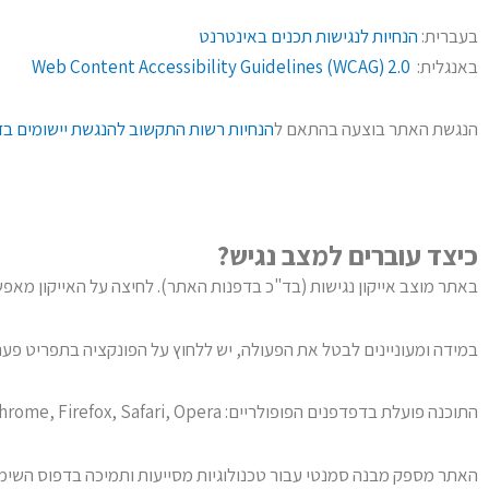
בעברית:
הנחיות לנגישות תכנים באינטרנט
באנגלית:
Web Content Accessibility Guidelines (WCAG) 2.0
הנגשת האתר בוצעה בהתאם ל
הנחיות רשות התקשוב להנגשת יישומים בד
כיצד עוברים למצב נגיש?
באתר מוצב אייקון נגישות (בד"כ בדפנות האתר). לחיצה על האייקון מאפ
במידה ומעוניינים לבטל את הפעולה, יש ללחוץ על הפונקציה בתפריט פעם 
התוכנה פועלת בדפדפנים הפופולריים: Chrome, Firefox, Safari, Opera בכפוף (תנאי יצרן) הגלישה במצב נגישות מומלצת בדפדפן כרום.
האתר מספק מבנה סמנטי עבור טכנולוגיות מסייעות ותמיכה בדפוס השימוש המקובל להפעלה עם 