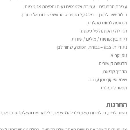
עצירת הבהובים – עצירת אלמנטים נעים וחסימת אנימציות
דילוג ישיר לתוכן – דילוג על התפריט הראשי ישירות אל התוכן.
התאמה לניווט מקלדת.
הגדלה / הקטנה של טקסט.
ריווח בין אותיות / מילים / שורות.
ניגודיות וצבע – גבוהה, הפוכה, שחור לבן.
גופן קריא.
הדגשת קישורים.
מדריך קריאה.
שינוי אייקון סמן עכבר.
תיאור לתמונות.
החרגות
חשוב לציין, כי למרות מאמצינו להנגיש את כלל הדפים והאלמנטים באתר, י
אנו פועלים לשפר את נגישות האתר שלנו כל העת, כחלק ממחויבותנו לאפ