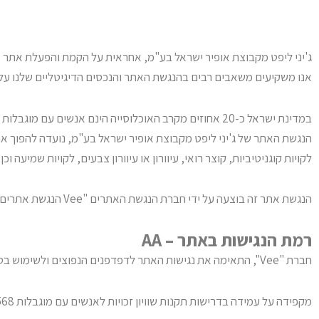
ג'יני ליפט מקבוצת אופיר ישראל בע"מ
, אחראית על הקמת והפעלת אתר
o.il
אנו משקיעים משאבים רבים בהנגשת האתר והנכסים הדיגיטליים שלנו על מ
במדינת ישראל כ-20 אחוזים מקרב האוכלוסייה הינם אנשים עם מוגבלות הזקוקים לנגישות דיגיטלית, על מנת לצרוך מידע ושירותים כללים.
הנגשת האתר של
ג'יני ליפט מקבוצת אופיר ישראל בע"מ
, נועדה להפוך או
לקויות קוגניטיביות, קוצר רואי, עיוורון או עיוורון צבעים, לקויות שמיעה וכ
הנגשת אתר זה בוצעה על ידי חברת הנגשת האתרים "Vee הנגשת אתרים".
רמת הנגישות באתר – AA
חברת "
Vee
", התאימה את נגישות האתר לדפדפנים הנפוצים ולשימוש בטלפון הס
מקפידה על עמידה בדרישות תקנות שוויון זכויות לאנשים עם מוגבלות 5568 התשע"ג 2013 ברמת AA. וכן, מיישמת את המלצות מסמך WCAG2.2 מאת ארגון W3C.