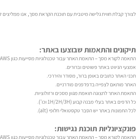
לצורך קבלת חווית גלישה מיטבית עם תוכנת הקראת מסך, אנו ממליצים לשימוש בתוכנת DA
תיקונים והתאמות שבוצעו באתר:
התאמה לקורא מסך – התאמת האתר עבור טכנולוגיות מסייעות כגון NVDA , JAWS
אמצעי הניווט באתר פשוטים וברורים.
תכני האתר כתובים באופן ברור, מסודר והיררכי.
האתר מותאם לצפייה בדפדפנים מודרניים.
התאמת האתר לתצוגה תואמת מגוון מסכים ורזולוציות.
כל הדפים באתר בעלי מבנה קבוע (1H/2H/3H וכו').
לכל התמונות באתר יש הסבר טקסטואלי חלופי (alt).
פונקציונליות תוכנת נגישות:
התאמה לקורא מסך – התאמת האתר עבור טכנולוגיות מסייעות כגון NVDA , JAWS