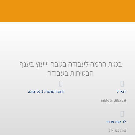
במות הרמה לעבודה בגובה וייעוץ בענף
הבטיחות בעבודה
דוא"ל
רחוב המזמרה 1 נס ציונה
tal@genielift.co.il
להצעת מחיר:
074-710-7465