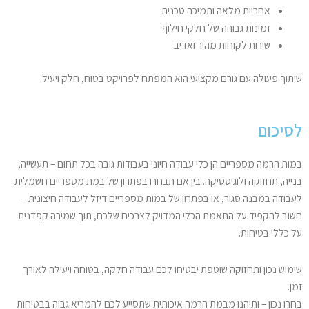
אחריות מלאה ותמיכה טכנית
זמינות גבוהה של חלקי חילוף
שירות לקוחות מהיר ואדיב
שיתוף פעולה עם גורם מקצועי הוא המפתח לפרויקט בטוח, חלק ויעיל.
לסיכום
במות הרמה מספריים הן כלי עבודה חיוני בעבודות גובה בכל תחום – תעשייה,
בנייה, תחזוקה ולוגיסטיקה. בין אם תבחרו בפתרון של במת מספריים חשמלית
לעבודה במבנה סגור, או בפתרון של במות מספריים דיזל לעבודה חיצונית –
חשוב להקפיד על התאמת הכלי המדויק לצרכים שלכם, תוך שמירה קפדנית
על כללי בטיחות.
שימוש נכון ותחזוקה שוטפת יבטיחו לכם עבודה חלקה, בטוחה ויעילה לאורך
זמן.
בחרו נכון – ותיהנו מבמת הרמה איכותית שתסייע לכם להמריא גבוה בבטיחות