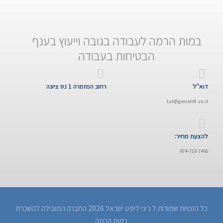
במות הרמה לעבודה בגובה וייעוץ בענף
הבטיחות בעבודה
דוא"ל
רחוב המזמרה 1 נס ציונה
tal@genielift.co.il
להצעת מחיר:
074-710-7465
כל הזכויות שמורות ל ג׳יני ליפט ישראל 2026 החברה המובילה להשכרת
במות הרמה